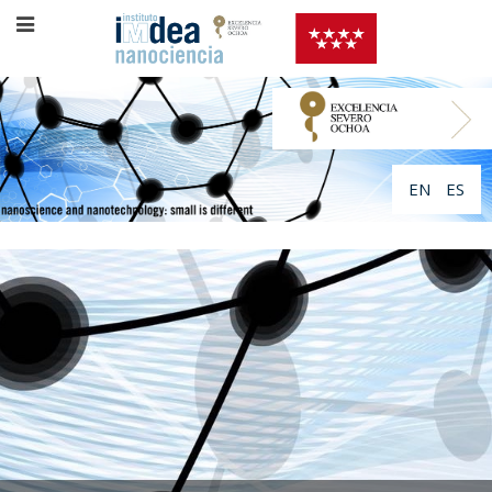
EN
ES