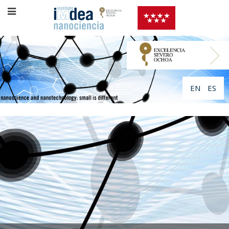
EN
ES