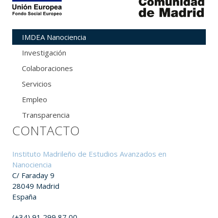
IMDEA Nanociencia
Investigación
Colaboraciones
Servicios
Empleo
Transparencia
CONTACTO
Instituto Madrileño de Estudios Avanzados en
Nanociencia
C/ Faraday 9
28049 Madrid
España
(+34) 91 299 87 00