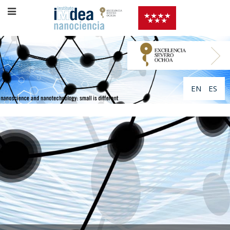
EN
ES