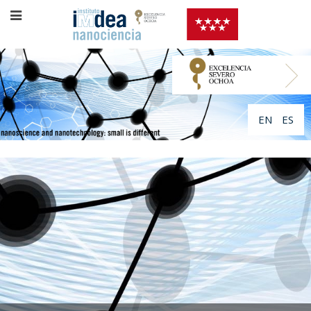
EN
ES