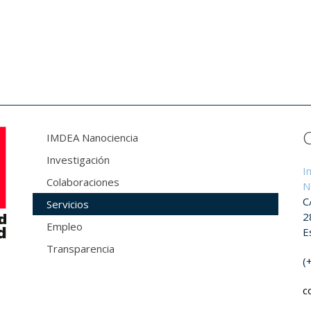
IMDEA Nanociencia
Investigación
I
Colaboraciones
N
C
Servicios
2
Empleo
E
Transparencia
(
c