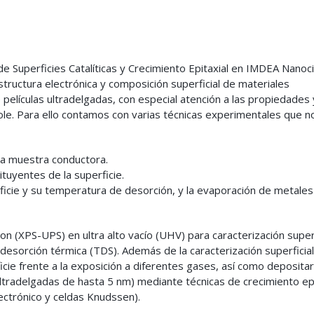
e Superficies Catalíticas y Crecimiento Epitaxial en IMDEA Nanoc
tructura electrónica y composición superficial de materiales
películas ultradelgadas, con especial atención a las propiedades 
dole. Para ello contamos con varias técnicas experimentales que n
na muestra conductora.
tuyentes de la superficie.
ficie y su temperatura de desorción, y la evaporación de metales
 (XPS-UPS) en ultra alto vacío (UHV) para caracterización superf
esorción térmica (TDS). Además de la caracterización superficial
ficie frente a la exposición a diferentes gases, así como deposita
 ultradelgadas de hasta 5 nm) mediante técnicas de crecimiento epi
trónico y celdas Knudssen).