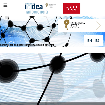
EN
ES