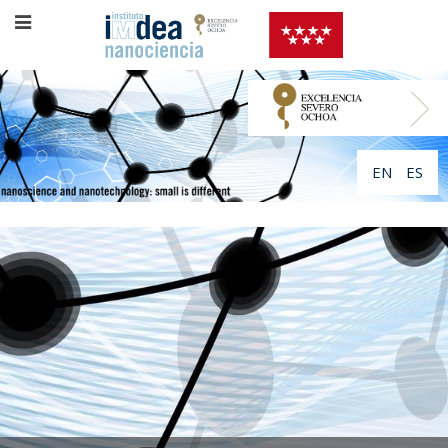
EN
ES