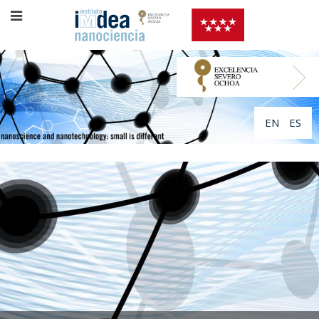
EN
ES