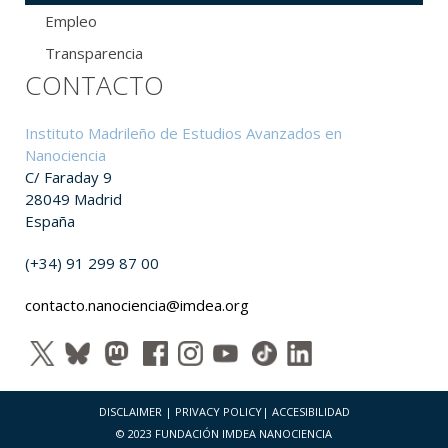
Empleo
Transparencia
CONTACTO
Instituto Madrileño de Estudios Avanzados en
Nanociencia
C/ Faraday 9
28049 Madrid
España
(+34) 91 299 87 00
contacto.nanociencia@imdea.org
DISCLAIMER
|
PRIVACY POLICY
|
ACCESIBILIDAD
© 2023 FUNDACIÓN IMDEA NANOCIENCIA