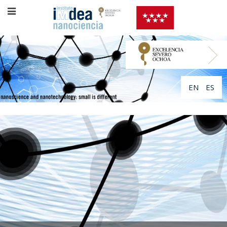
EN
ES