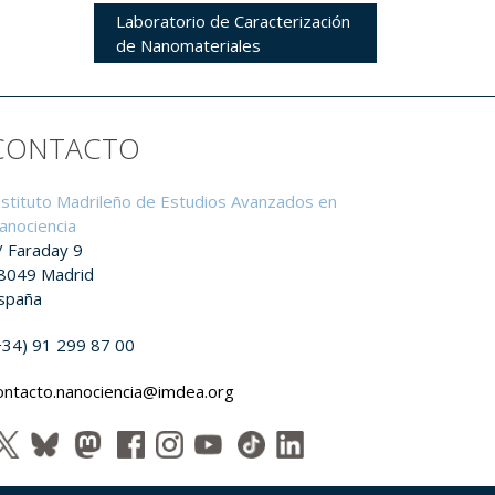
Laboratorio de Caracterización
de Nanomateriales
CONTACTO
nstituto Madrileño de Estudios Avanzados en
anociencia
/ Faraday 9
8049 Madrid
spaña
+34) 91 299 87 00
ontacto.nanociencia@imdea.org