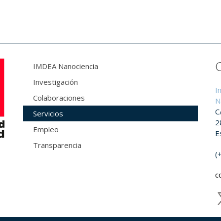
IMDEA Nanociencia
Investigación
I
Colaboraciones
N
C
Servicios
2
Empleo
E
Transparencia
(
c