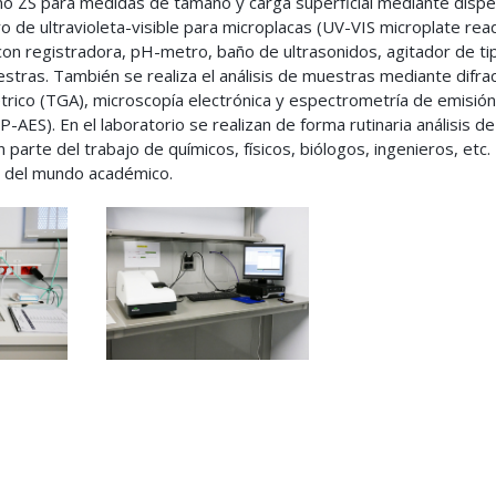
no ZS para medidas de tamaño y carga superficial mediante dispe
o de ultravioleta-visible para microplacas (UV-VIS microplate rea
n con registradora, pH-metro, baño de ultrasonidos, agitador de ti
stras. También se realiza el análisis de muestras mediante difra
trico (TGA), microscopía electrónica y espectrometría de emisión
AES). En el laboratorio se realizan de forma rutinaria análisis de
arte del trabajo de químicos, físicos, biólogos, ingenieros, etc.
s del mundo académico.