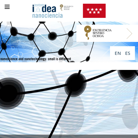
EN
ES