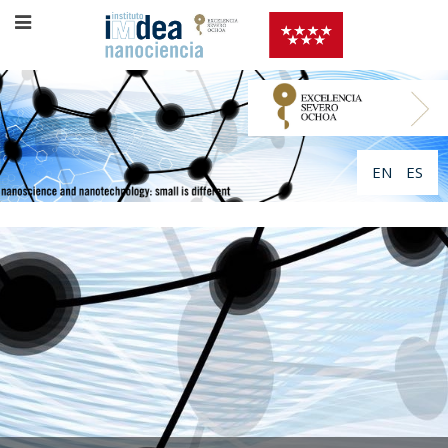
EN
ES