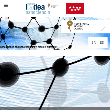
EN
ES