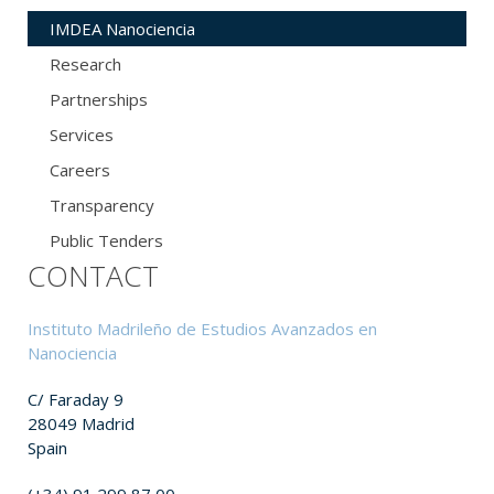
IMDEA Nanociencia
Research
Partnerships
Services
Careers
Transparency
Public Tenders
CONTACT
Instituto Madrileño de Estudios Avanzados en
Nanociencia
C/ Faraday 9
28049 Madrid
Spain