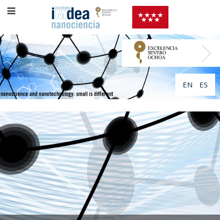
EN
ES