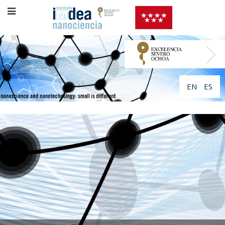
EN
ES