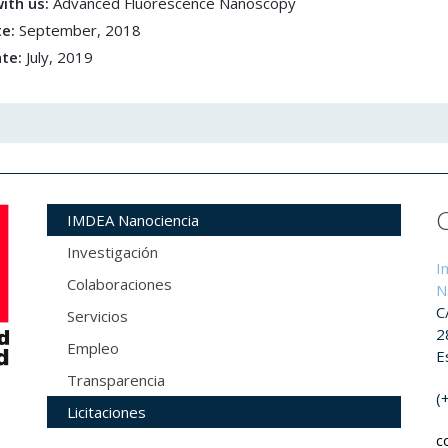
ith us:
Advanced Fluorescence Nanoscopy
te:
September, 2018
ate:
July, 2019
IMDEA Nanociencia
Investigación
I
Colaboraciones
N
C
Servicios
2
Empleo
E
Transparencia
(
Licitaciones
c