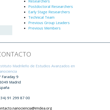
Researchers
Postdoctoral Researchers
Early Stage Researchers
Technical Team
Previous Group Leaders
Previous Members
CONTACTO
nstituto Madrileño de Estudios Avanzados en
anociencia
/ Faraday 9
8049 Madrid
spaña
+34) 91 299 87 00
ontacto.nanociencia@imdea.org