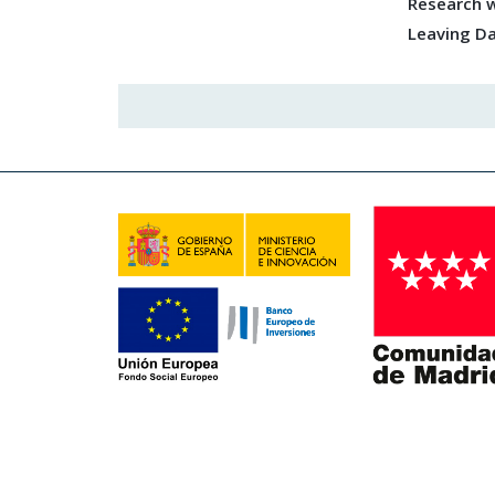
Research w
Leaving D