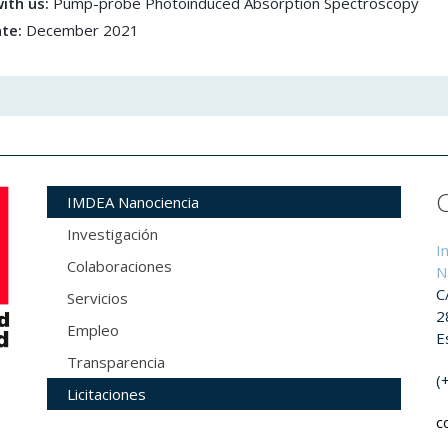
ith us:
Pump-probe Photoinduced Absorption Spectroscopy
ate:
December 2021
IMDEA Nanociencia
Investigación
I
Colaboraciones
N
C
Servicios
2
Empleo
E
Transparencia
(
Licitaciones
c