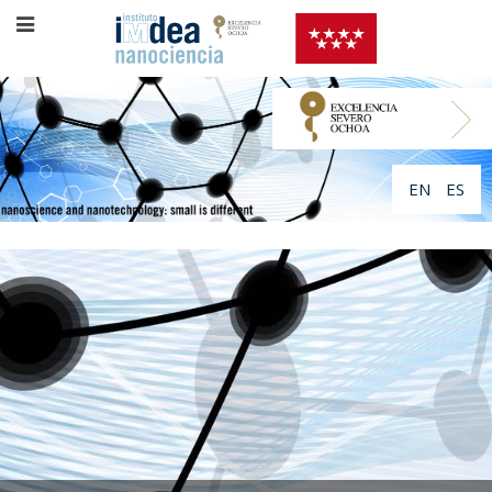
EN
ES