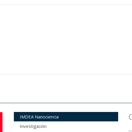
IMDEA Nanociencia
Investigación
I