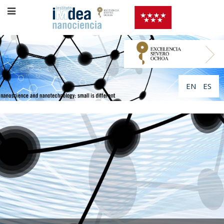
EN
ES