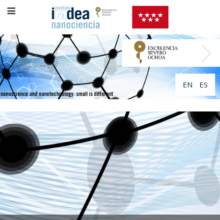
EN
ES