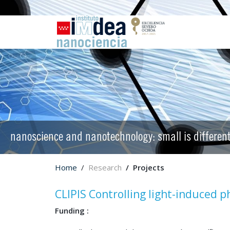
nanoscience and nanotechnology: small is differen
Home
Research
Projects
CLIPIS Controlling light-induced 
Funding :