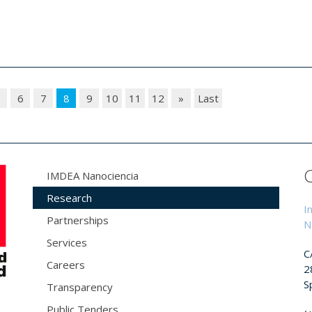
5
6
7
8
9
10
11
12
»
Last
IMDEA Nanociencia
Research
I
Partnerships
N
Services
C
Careers
2
S
Transparency
Public Tenders