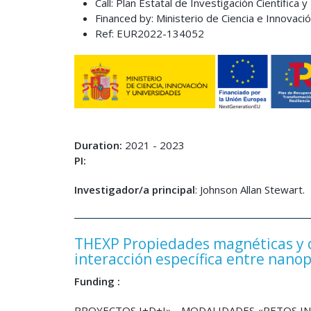
Call: Plan Estatal de Investigación Científica
Financed by: Ministerio de Ciencia e Innovaci
Ref: EUR2022-134052
Duration:
2021 - 2023
PI:
Investigador/a principal
: Johnson Allan Stewart.
THEXP Propiedades magnéticas y c
interacción específica entre nano
Funding :
PROYECTOS I+D+I» - MODALIDADES «RETOS 