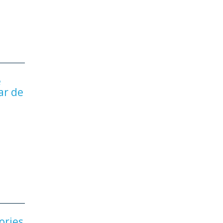
e
ar de
ories