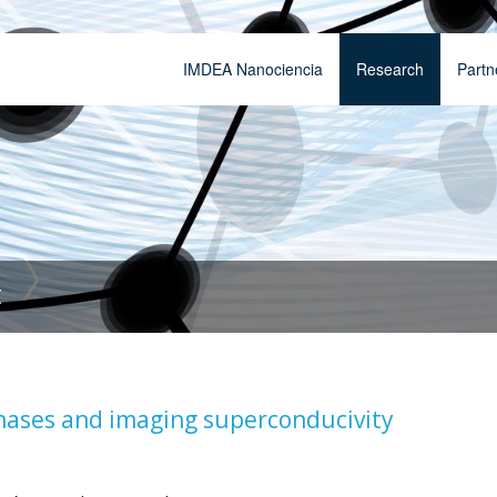
IMDEA Nanociencia
Research
Partn
t
phases and imaging superconducivity