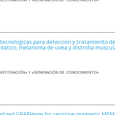
cnológicas para detección y tratamiento d
éatico, melanoma de uvea y distrofia muscul
INVESTIGACIÓN» Y «GENERACIÓN DE CONOCIMIENTO»
alized GRAPHene for resistive-magnetic MEM