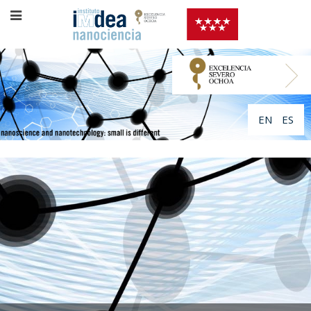
EN
ES