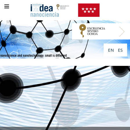
EN
ES