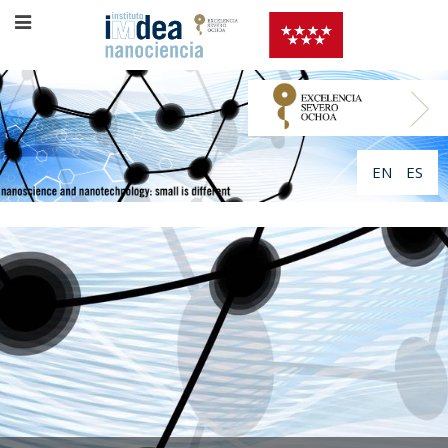
EN
ES