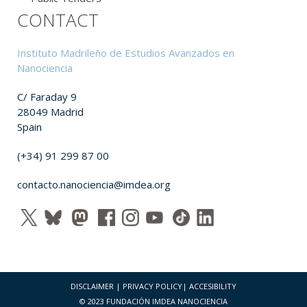
CONTACT
Instituto Madrileño de Estudios Avanzados en
Nanociencia
C/ Faraday 9
28049 Madrid
Spain
(+34) 91 299 87 00
contacto.nanociencia@imdea.org
DISCLAIMER
|
PRIVACY POLICY
|
ACCESIBILITY
© 2023 FUNDACIÓN IMDEA NANOCIENCIA